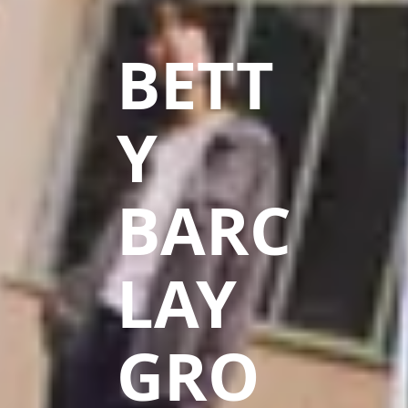
BETT
Y
BARC
LAY
GRO