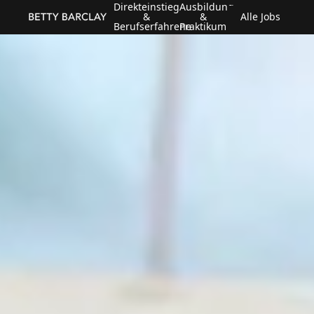
Direkteinstieg
Ausbildung
&
&
Alle Jobs
Berufserfahrene
Praktikum