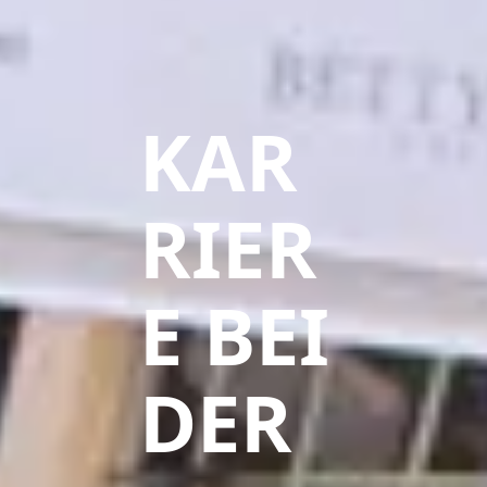
KAR
RIER
E BEI
DER