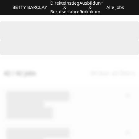
Direkteinstieg
Ausbildung
&
&
Alle Jobs
Berufserfahrene
Praktikum
42 / 42 jobs
Clear all filters