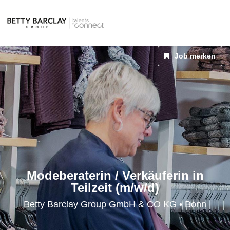
Job merken
Modeberaterin / Verkäuferin in
Teilzeit (m/w/d)
Betty Barclay Group GmbH & CO KG • Bonn