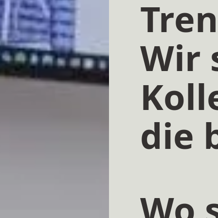
Tren
Wir
Koll
die 
Wo s