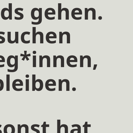
ds gehen.
 suchen
eg*innen,
bleiben.
onst hat