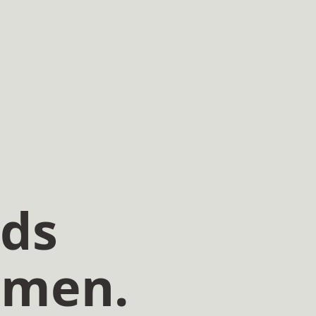
nds
men.