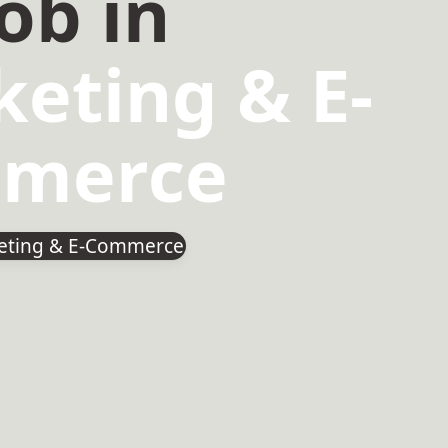
Job in
eting & E-
merce
keting & E-Commerce