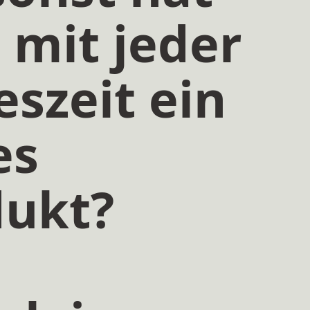
mit jeder
eszeit ein
es
dukt?