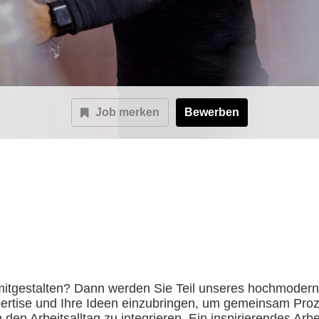
Job merken
Bewerben
v mitgestalten? Dann werden Sie Teil unseres hochmodern
xpertise und Ihre Ideen einzubringen, um gemeinsam Pr
 den Arbeitsalltag zu integrieren. Ein inspirierendes Ar