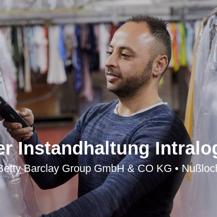
r Instandhaltung Intralog
Betty Barclay Group GmbH & CO KG • Nußloc