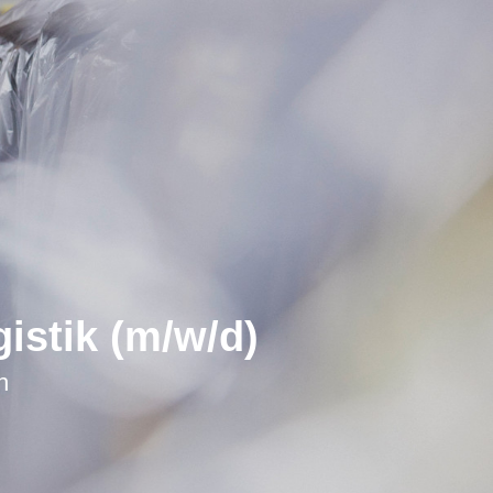
istik (m/w/d)
h